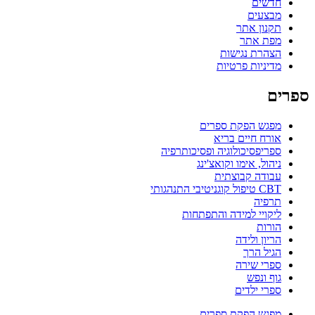
חדשים
מבצעים
תקנון אתר
מפת אתר
הצהרת נגישות
מדיניות פרטיות
ספרים
מפגש הפקת ספרים
אורח חיים בריא
ספריפסיכולוגיה ופסיכותרפיה
ניהול, אימו וקואצ'ינג
עבודה קבוצתית
CBT טיפול קוגניטיבי התנהגותי
תרפיה
ליקויי למידה והתפתחות
הורות
הריון ולידה
הגיל הרך
ספרי שירה
גוף ונפש
ספרי ילדים
מפגש הפקת ספרים