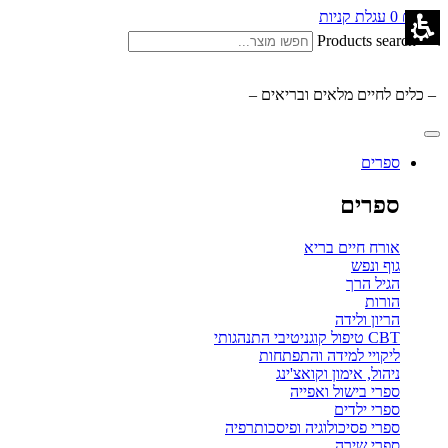
0.00
₪
0
עגלת קניות
Products search
– כלים לחיים מלאים ובריאים –
ספרים
ספרים
אורח חיים בריא
גוף ונפש
הגיל הרך
הורות
הריון ולידה
CBT טיפול קוגניטיבי התנהגותי
ליקויי למידה והתפתחות
ניהול, אימון וקואצ'ינג
ספרי בישול ואפייה
ספרי ילדים
ספרי פסיכולוגיה ופיסכותרפיה
ספרי שירה