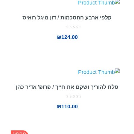
קלפי ארבע ההסכמות / דון מיגל רואיס
דורג
₪
124.00
0
מתוך
5
סלח להוריך ושקם את חייך / פרופ' אדיר כהן
דורג
₪
110.00
0
מתוך
5
מבצע!