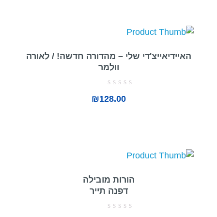
האיידיאייצ'די שלי – מהדורה חדשה! / לאורה
וולמר
דורג
₪
128.00
0
מתוך
5
הורות מובילה
דפנה תייר
דורג