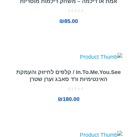
אמת או דילמה – משחק דילמות מוסריות
דורג
₪
85.00
0
מתוך
5
In.To.Me.You.See / קלפים לחיזוק והעמקת
האינטימיות ורד סאבג וערן שטרן
דורג
₪
180.00
0
מתוך
5