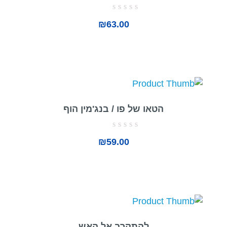
דורג
₪
63.00
0
מתוך
5
הטאו של פו / בנג'מין הוף
דורג
₪
59.00
0
מתוך
5
להתקרב אל האש