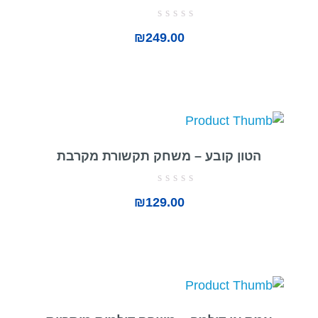
דורג
₪
249.00
0
מתוך
5
הטון קובע – משחק תקשורת מקרבת
דורג
₪
129.00
0
מתוך
5