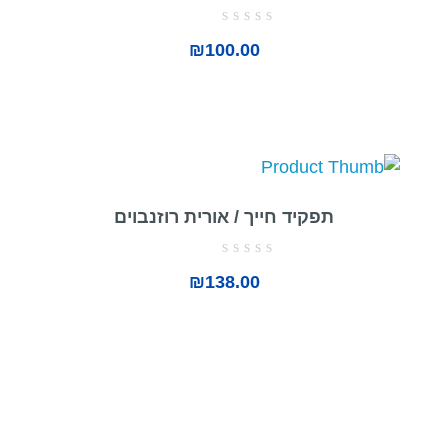
דורג
₪
100.00
0
מתוך
5
תפקיד חייך / אורית רוזנבוים
דורג
₪
138.00
0
מתוך
5