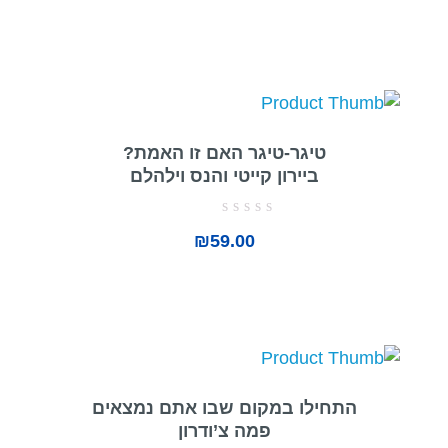
מתוך
5
טיגר-טיגר האם זו האמת?
ביירון קייטי והנס וילהלם
דורג
₪
59.00
0
מתוך
5
התחילו במקום שבו אתם נמצאים
פמה צ’ודרון