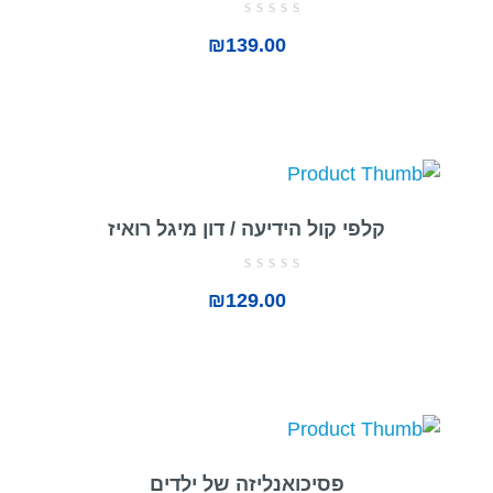
דורג
₪
139.00
0
מתוך
5
קלפי קול הידיעה / דון מיגל רואיז
דורג
₪
129.00
0
מתוך
5
פסיכואנליזה של ילדים