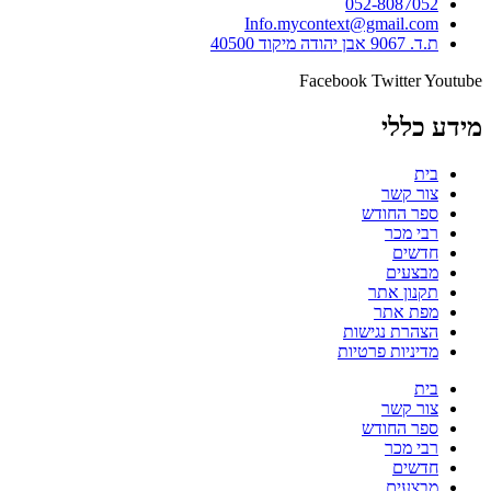
052-8087052
Info.mycontext@gmail.com
ת.ד. 9067 אבן יהודה מיקוד 40500
Facebook
Twitter
Youtube
מידע כללי
בית
צור קשר
ספר החודש
רבי מכר
חדשים
מבצעים
תקנון אתר
מפת אתר
הצהרת נגישות
מדיניות פרטיות
בית
צור קשר
ספר החודש
רבי מכר
חדשים
מבצעים