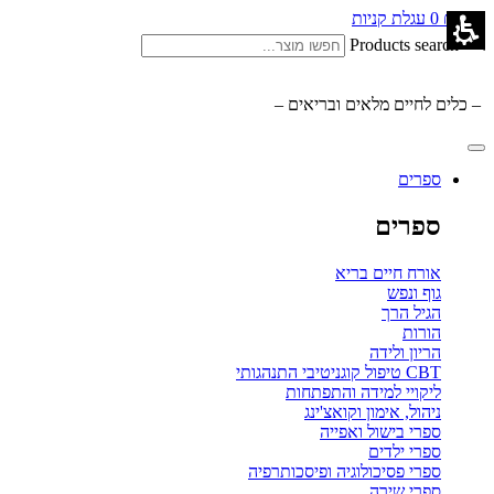
0.00
₪
0
עגלת קניות
Products search
– כלים לחיים מלאים ובריאים –
ספרים
ספרים
אורח חיים בריא
גוף ונפש
הגיל הרך
הורות
הריון ולידה
CBT טיפול קוגניטיבי התנהגותי
ליקויי למידה והתפתחות
ניהול, אימון וקואצ'ינג
ספרי בישול ואפייה
ספרי ילדים
ספרי פסיכולוגיה ופיסכותרפיה
ספרי שירה