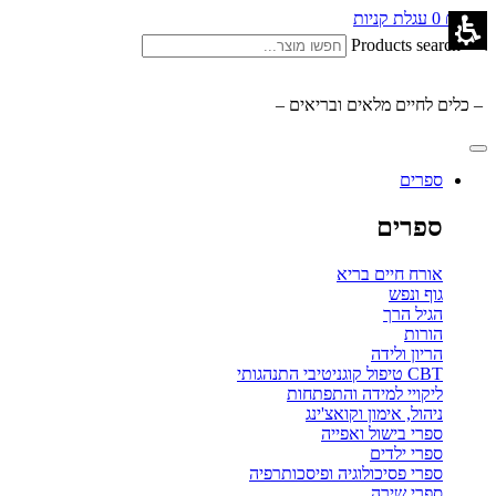
0.00
₪
0
עגלת קניות
Products search
– כלים לחיים מלאים ובריאים –
ספרים
ספרים
אורח חיים בריא
גוף ונפש
הגיל הרך
הורות
הריון ולידה
CBT טיפול קוגניטיבי התנהגותי
ליקויי למידה והתפתחות
ניהול, אימון וקואצ'ינג
ספרי בישול ואפייה
ספרי ילדים
ספרי פסיכולוגיה ופיסכותרפיה
ספרי שירה