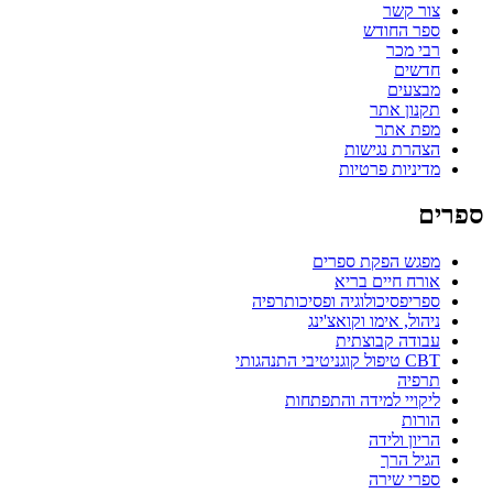
צור קשר
ספר החודש
רבי מכר
חדשים
מבצעים
תקנון אתר
מפת אתר
הצהרת נגישות
מדיניות פרטיות
ספרים
מפגש הפקת ספרים
אורח חיים בריא
ספריפסיכולוגיה ופסיכותרפיה
ניהול, אימו וקואצ'ינג
עבודה קבוצתית
CBT טיפול קוגניטיבי התנהגותי
תרפיה
ליקויי למידה והתפתחות
הורות
הריון ולידה
הגיל הרך
ספרי שירה