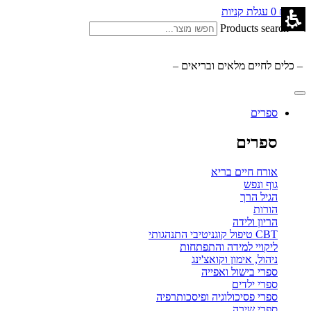
0.00
₪
0
עגלת קניות
Products search
– כלים לחיים מלאים ובריאים –
ספרים
ספרים
אורח חיים בריא
גוף ונפש
הגיל הרך
הורות
הריון ולידה
CBT טיפול קוגניטיבי התנהגותי
ליקויי למידה והתפתחות
ניהול, אימון וקואצ'ינג
ספרי בישול ואפייה
ספרי ילדים
ספרי פסיכולוגיה ופיסכותרפיה
ספרי שירה