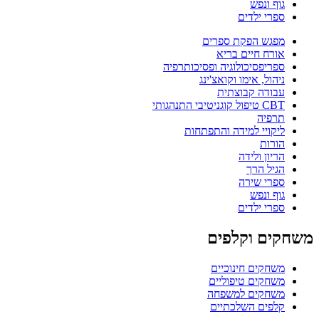
גוף ונפש
ספרי ילדים
מפגש הפקת ספרים
אורח חיים בריא
ספריפסיכולוגיה ופסיכותרפיה
ניהול, אימו וקואצ'ינג
עבודה קבוצתית
CBT טיפול קוגניטיבי התנהגותי
תרפיה
ליקויי למידה והתפתחות
הורות
הריון ולידה
הגיל הרך
ספרי שירה
גוף ונפש
ספרי ילדים
משחקים וקלפים
משחקים חינוכיים
משחקים טיפוליים
משחקים למשפחה
קלפים השלכתיים