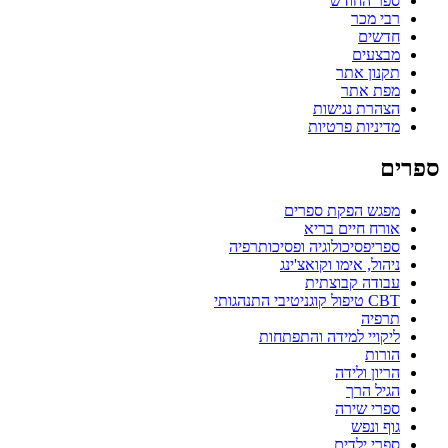
ספר החודש
רבי מכר
חדשים
מבצעים
תקנון אתר
מפת אתר
הצהרת נגישות
מדיניות פרטיות
ספרים
מפגש הפקת ספרים
אורח חיים בריא
ספריפסיכולוגיה ופסיכותרפיה
ניהול, אימו וקואצ'ינג
עבודה קבוצתית
CBT טיפול קוגניטיבי התנהגותי
תרפיה
ליקויי למידה והתפתחות
הורות
הריון ולידה
הגיל הרך
ספרי שירה
גוף ונפש
ספרי ילדים