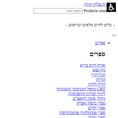
0.00
₪
0
עגלת קניות
Products search
– כלים לחיים מלאים ובריאים –
ספרים
ספרים
אורח חיים בריא
גוף ונפש
הגיל הרך
הורות
הריון ולידה
CBT טיפול קוגניטיבי התנהגותי
ליקויי למידה והתפתחות
ניהול, אימון וקואצ'ינג
ספרי בישול ואפייה
ספרי ילדים
ספרי פסיכולוגיה ופיסכותרפיה
ספרי שירה