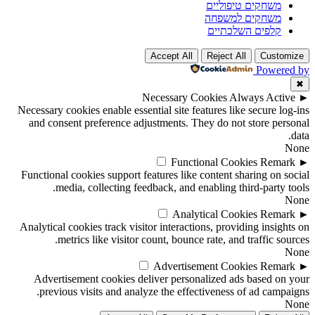
משחקים טיפוליים
משחקים למשפחה
קלפים השלכתיים
Accept All
Reject All
Customize
Powered by
✖
Necessary Cookies
Always Active
►
Necessary cookies enable essential site features like secure log-ins
and consent preference adjustments. They do not store personal
data.
None
Functional Cookies
Remark
►
Functional cookies support features like content sharing on social
media, collecting feedback, and enabling third-party tools.
None
Analytical Cookies
Remark
►
Analytical cookies track visitor interactions, providing insights on
metrics like visitor count, bounce rate, and traffic sources.
None
Advertisement Cookies
Remark
►
Advertisement cookies deliver personalized ads based on your
previous visits and analyze the effectiveness of ad campaigns.
None