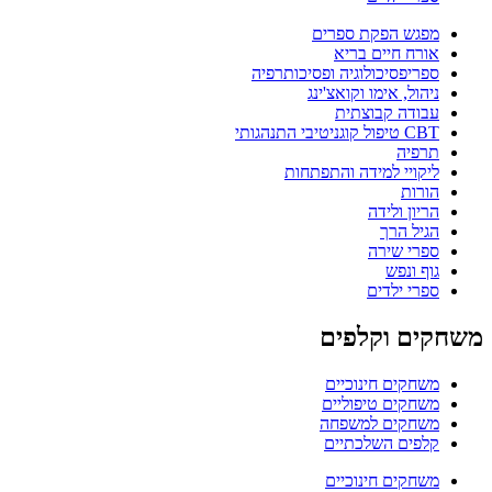
מפגש הפקת ספרים
אורח חיים בריא
ספריפסיכולוגיה ופסיכותרפיה
ניהול, אימו וקואצ'ינג
עבודה קבוצתית
CBT טיפול קוגניטיבי התנהגותי
תרפיה
ליקויי למידה והתפתחות
הורות
הריון ולידה
הגיל הרך
ספרי שירה
גוף ונפש
ספרי ילדים
משחקים וקלפים
משחקים חינוכיים
משחקים טיפוליים
משחקים למשפחה
קלפים השלכתיים
משחקים חינוכיים