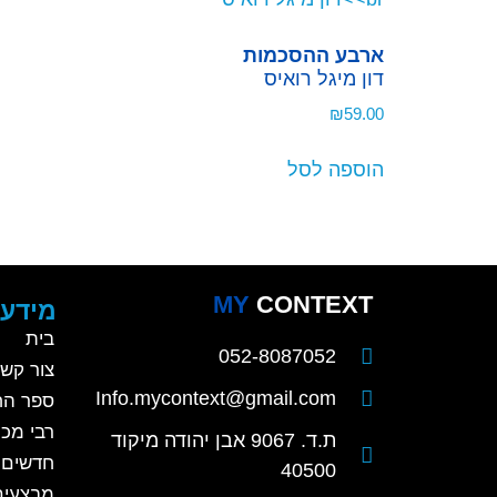
ארבע ההסכמות
דון מיגל רואיס
₪
59.00
הוספה לסל
MY
CONTEXT
מידע 
בית
052-8087052
צור קש
Info.mycontext@gmail.com
ספר הח
רבי מכר
ת.ד. 9067 אבן יהודה מיקוד
חדשים
40500
מבצעים