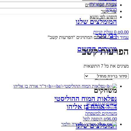
עבודה קבוצתית
הפקת ספרי ילדים
תרפיה
צור קשר
חיפוש לפי נושא
המומלצים שלנו
0.00
₪
0
עגלת קניות
רבי מכר
עמוד הבית
/ מוצרים המתויגים “הפרעות קשב”
מוצרים חדשים
הפרעות קשב
מציגים את כל ⁦7⁩ התוצאות
משחקים
משחקים
נפלאות המוח ההוליסטי
משחקים חינוכיים
ד"ר אורה בן אליהו
משחקים טיפוליים
משחקים למשפחה
96.00
₪
הוספה לסל
המומלצים שלנו