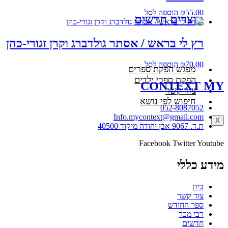
55.00
₪
הוספה לסל
מוצרים חדשים
רץ לי בראש / אסתר גולדברג וקרן זגורי-כהן
70.00
₪
הוספה לסל
מפגש הפקת ספרים
הפקת ספרי ילדים
CONTEXT
MY
צור קשר
חיפוש לפי נושא
052-8087052
Info.mycontext@gmail.com
X
ת.ד. 9067 אבן יהודה מיקוד 40500
Facebook
Twitter
Youtube
מידע כללי
בית
צור קשר
ספר החודש
רבי מכר
חדשים