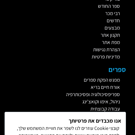
ספר החודש
רבי מכר
חדשים
מבצעים
תקנון אתר
מפת אתר
הצהרת נגישות
מדיניות פרטיות
ספרים
מפגש הפקת ספרים
אורח חיים בריא
ספריפסיכולוגיה ופסיכותרפיה
ניהול, אימו וקואצ'ינג
עבודה קבוצתית
CBT טיפול קוגניטיבי התנהגותי
אנו מכבדים את פרטיותך
תרפיה
קובצי Cookie עוזרים לנו לשפר את חוויית המשתמש שלך,
ליקויי למידה והתפתחות