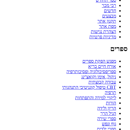
ספר החודש
רבי מכר
חדשים
מבצעים
תקנון אתר
מפת אתר
הצהרת נגישות
מדיניות פרטיות
ספרים
מפגש הפקת ספרים
אורח חיים בריא
ספריפסיכולוגיה ופסיכותרפיה
ניהול, אימו וקואצ'ינג
עבודה קבוצתית
CBT טיפול קוגניטיבי התנהגותי
תרפיה
ליקויי למידה והתפתחות
הורות
הריון ולידה
הגיל הרך
ספרי שירה
גוף ונפש
ספרי ילדים