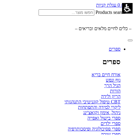
0.00
₪
0
עגלת קניות
Products search
– כלים לחיים מלאים ובריאים –
ספרים
ספרים
אורח חיים בריא
גוף ונפש
הגיל הרך
הורות
הריון ולידה
CBT טיפול קוגניטיבי התנהגותי
ליקויי למידה והתפתחות
ניהול, אימון וקואצ'ינג
ספרי בישול ואפייה
ספרי ילדים
ספרי פסיכולוגיה ופיסכותרפיה
ספרי שירה