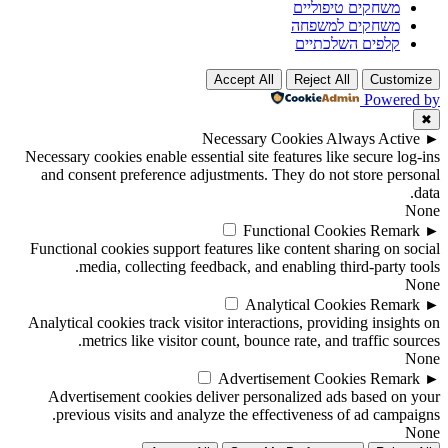
משחקים טיפוליים
משחקים למשפחה
קלפים השלכתיים
Accept All
Reject All
Customize
Powered by
✖
Necessary Cookies
Always Active
►
Necessary cookies enable essential site features like secure log-ins
and consent preference adjustments. They do not store personal
data.
None
Functional Cookies
Remark
►
Functional cookies support features like content sharing on social
media, collecting feedback, and enabling third-party tools.
None
Analytical Cookies
Remark
►
Analytical cookies track visitor interactions, providing insights on
metrics like visitor count, bounce rate, and traffic sources.
None
Advertisement Cookies
Remark
►
Advertisement cookies deliver personalized ads based on your
previous visits and analyze the effectiveness of ad campaigns.
None