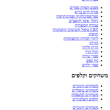
מפגש הפקת ספרים
אורח חיים בריא
ספריפסיכולוגיה ופסיכותרפיה
ניהול, אימו וקואצ'ינג
עבודה קבוצתית
CBT טיפול קוגניטיבי התנהגותי
תרפיה
ליקויי למידה והתפתחות
הורות
הריון ולידה
הגיל הרך
ספרי שירה
גוף ונפש
ספרי ילדים
משחקים וקלפים
משחקים חינוכיים
משחקים טיפוליים
משחקים למשפחה
קלפים השלכתיים
משחקים חינוכיים