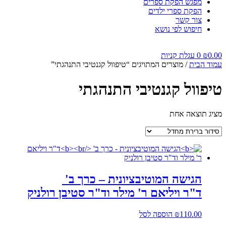
מפגש הפקת ספרים
הפקת ספרי ילדים
צור קשר
חיפוש לפי נושא
0.00
₪
0
עגלת קניות
עמוד הבית
/ מוצרים המתויגים “טיפוול קגנטיבי התנהגתי”
טיפוול קגנטיבי התנהגתי
מציג תוצאה אחת
הגישה המוטיבציונית – כרך ב'
ד"ר ויליאם ר' מילר וד"ר סטיבן רולניק
110.00
₪
הוספה לסל