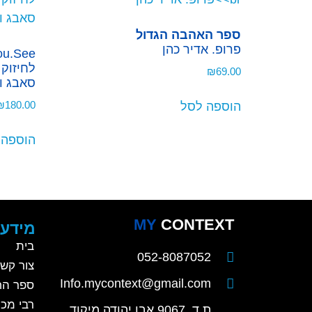
ספר האהבה הגדול
פרופ. אדיר כהן
לחיזוק 
₪
69.00
סאבג ו
₪
180.00
הוספה לסל
הוספה 
MY
CONTEXT
מידע 
בית
052-8087052
צור קש
Info.mycontext@gmail.com
ספר הח
רבי מכר
ת.ד. 9067 אבן יהודה מיקוד