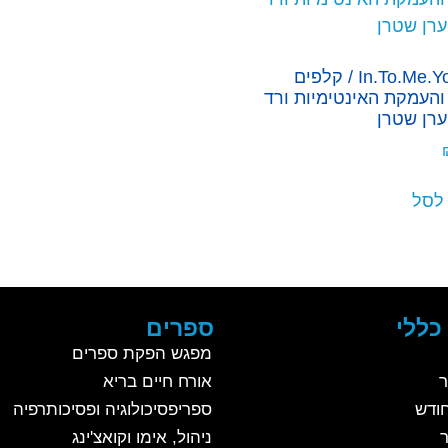
In.To.Me.You.See / קלפים
והעמקת האינטימיות ורד
ערן שטרן
לסל
כללי
ספרים
מפגש הפקת ספרים
ר
אורח חיים בריא
ודש
ספריפסיכולוגיה ופסיכותרפיה
ניהול, אימו וקואצ'ינג