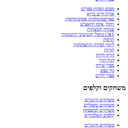
מפגש הפקת ספרים
אורח חיים בריא
ספריפסיכולוגיה ופסיכותרפיה
ניהול, אימו וקואצ'ינג
עבודה קבוצתית
CBT טיפול קוגניטיבי התנהגותי
תרפיה
ליקויי למידה והתפתחות
הורות
הריון ולידה
הגיל הרך
ספרי שירה
גוף ונפש
ספרי ילדים
משחקים וקלפים
משחקים חינוכיים
משחקים טיפוליים
משחקים למשפחה
קלפים השלכתיים
משחקים חינוכיים