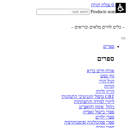
0.00
₪
0
עגלת קניות
Products search
– כלים לחיים מלאים ובריאים –
ספרים
ספרים
אורח חיים בריא
גוף ונפש
הגיל הרך
הורות
הריון ולידה
CBT טיפול קוגניטיבי התנהגותי
ליקויי למידה והתפתחות
ניהול, אימון וקואצ'ינג
ספרי בישול ואפייה
ספרי ילדים
ספרי פסיכולוגיה ופיסכותרפיה
ספרי שירה