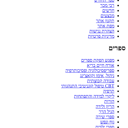
ספר החודש
רבי מכר
חדשים
מבצעים
תקנון אתר
מפת אתר
הצהרת נגישות
מדיניות פרטיות
ספרים
מפגש הפקת ספרים
אורח חיים בריא
ספריפסיכולוגיה ופסיכותרפיה
ניהול, אימו וקואצ'ינג
עבודה קבוצתית
CBT טיפול קוגניטיבי התנהגותי
תרפיה
ליקויי למידה והתפתחות
הורות
הריון ולידה
הגיל הרך
ספרי שירה
גוף ונפש
ספרי ילדים