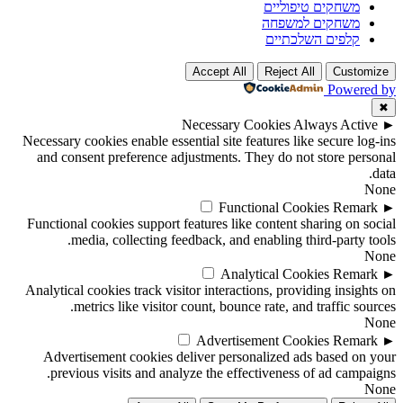
משחקים טיפוליים
משחקים למשפחה
קלפים השלכתיים
Accept All
Reject All
Customize
Powered by
✖
Necessary Cookies
Always Active
►
Necessary cookies enable essential site features like secure log-ins
and consent preference adjustments. They do not store personal
data.
None
Functional Cookies
Remark
►
Functional cookies support features like content sharing on social
media, collecting feedback, and enabling third-party tools.
None
Analytical Cookies
Remark
►
Analytical cookies track visitor interactions, providing insights on
metrics like visitor count, bounce rate, and traffic sources.
None
Advertisement Cookies
Remark
►
Advertisement cookies deliver personalized ads based on your
previous visits and analyze the effectiveness of ad campaigns.
None