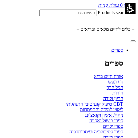
0.00
₪
0
עגלת קניות
Products search
– כלים לחיים מלאים ובריאים –
ספרים
ספרים
אורח חיים בריא
גוף ונפש
הגיל הרך
הורות
הריון ולידה
CBT טיפול קוגניטיבי התנהגותי
ליקויי למידה והתפתחות
ניהול, אימון וקואצ'ינג
ספרי בישול ואפייה
ספרי ילדים
ספרי פסיכולוגיה ופיסכותרפיה
ספרי שירה