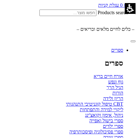
0.00
₪
0
עגלת קניות
Products search
– כלים לחיים מלאים ובריאים –
ספרים
ספרים
אורח חיים בריא
גוף ונפש
הגיל הרך
הורות
הריון ולידה
CBT טיפול קוגניטיבי התנהגותי
ליקויי למידה והתפתחות
ניהול, אימון וקואצ'ינג
ספרי בישול ואפייה
ספרי ילדים
ספרי פסיכולוגיה ופיסכותרפיה
ספרי שירה