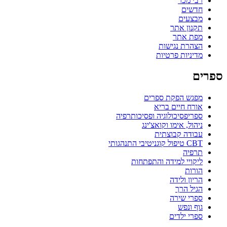
רבי מכר
חדשים
מבצעים
תקנון אתר
מפת אתר
הצהרת נגישות
מדיניות פרטיות
ספרים
מפגש הפקת ספרים
אורח חיים בריא
ספריפסיכולוגיה ופסיכותרפיה
ניהול, אימו וקואצ'ינג
עבודה קבוצתית
CBT טיפול קוגניטיבי התנהגותי
תרפיה
ליקויי למידה והתפתחות
הורות
הריון ולידה
הגיל הרך
ספרי שירה
גוף ונפש
ספרי ילדים