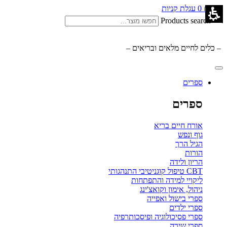
0.00
₪
0
עגלת קניות
Products search
– כלים לחיים מלאים ובריאים –
ספרים
ספרים
אורח חיים בריא
גוף ונפש
הגיל הרך
הורות
הריון ולידה
CBT טיפול קוגניטיבי התנהגותי
ליקויי למידה והתפתחות
ניהול, אימון וקואצ'ינג
ספרי בישול ואפייה
ספרי ילדים
ספרי פסיכולוגיה ופיסכותרפיה
ספרי שירה