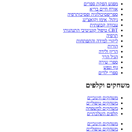
מפגש הפקת ספרים
אורח חיים בריא
ספריפסיכולוגיה ופסיכותרפיה
ניהול, אימו וקואצ'ינג
עבודה קבוצתית
CBT טיפול קוגניטיבי התנהגותי
תרפיה
ליקויי למידה והתפתחות
הורות
הריון ולידה
הגיל הרך
ספרי שירה
גוף ונפש
ספרי ילדים
משחקים וקלפים
משחקים חינוכיים
משחקים טיפוליים
משחקים למשפחה
קלפים השלכתיים
משחקים חינוכיים
משחקים טיפוליים