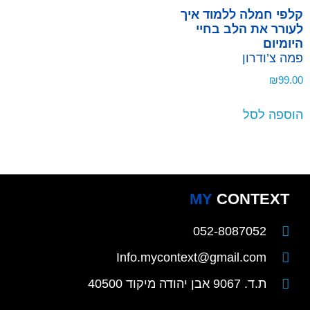
קלפי חמלה ללמוד איך
לעורר את הלב בחיי
היומיום
פמה צ’ודרון
₪
99.00
הוספה לסל
MY
CONTEXT
052-8087052
Info.mycontext@gmail.com
ת.ד. 9067 אבן יהודה מיקוד 40500