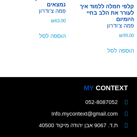
נמצאים
קלפי חמלה ללמוד איך
פמה צ’ודרון
לעורר את הלב בחיי
היומיום
₪
63.00
פמה צ’ודרון
₪
99.00
הוספה לסל
הוספה לסל
MY
CONTEXT
052-8087052
Info.mycontext@gmail.com
ת.ד. 9067 אבן יהודה מיקוד 40500