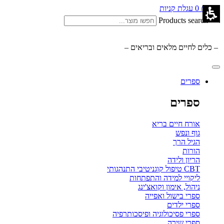
0.00
₪
0
עגלת קניות
Products search
– כלים לחיים מלאים ובריאים –
ספרים
ספרים
אורח חיים בריא
גוף ונפש
הגיל הרך
הורות
הריון ולידה
CBT טיפול קוגניטיבי התנהגותי
ליקויי למידה והתפתחות
ניהול, אימון וקואצ'ינג
ספרי בישול ואפייה
ספרי ילדים
ספרי פסיכולוגיה ופיסכותרפיה
ספרי שירה