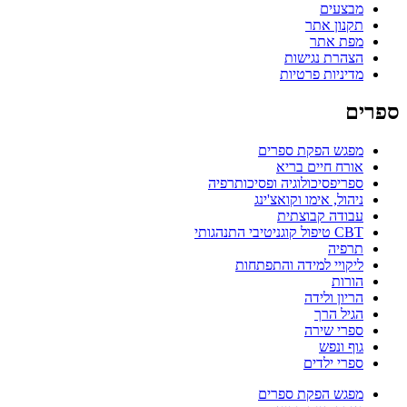
מבצעים
תקנון אתר
מפת אתר
הצהרת נגישות
מדיניות פרטיות
ספרים
מפגש הפקת ספרים
אורח חיים בריא
ספריפסיכולוגיה ופסיכותרפיה
ניהול, אימו וקואצ'ינג
עבודה קבוצתית
CBT טיפול קוגניטיבי התנהגותי
תרפיה
ליקויי למידה והתפתחות
הורות
הריון ולידה
הגיל הרך
ספרי שירה
גוף ונפש
ספרי ילדים
מפגש הפקת ספרים