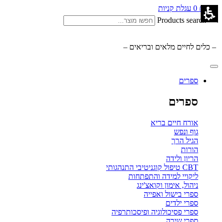
0.00
₪
0
עגלת קניות
Products search
– כלים לחיים מלאים ובריאים –
ספרים
ספרים
אורח חיים בריא
גוף ונפש
הגיל הרך
הורות
הריון ולידה
CBT טיפול קוגניטיבי התנהגותי
ליקויי למידה והתפתחות
ניהול, אימון וקואצ'ינג
ספרי בישול ואפייה
ספרי ילדים
ספרי פסיכולוגיה ופיסכותרפיה
ספרי שירה