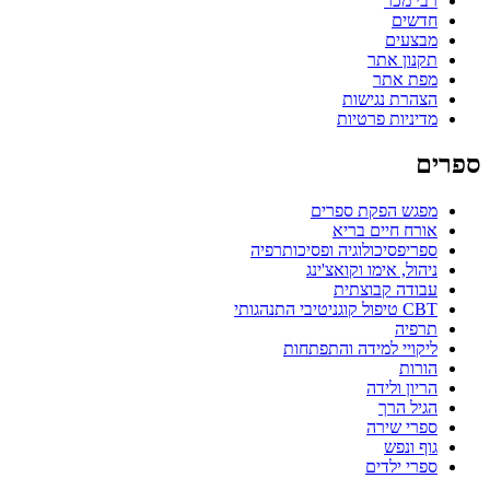
רבי מכר
חדשים
מבצעים
תקנון אתר
מפת אתר
הצהרת נגישות
מדיניות פרטיות
ספרים
מפגש הפקת ספרים
אורח חיים בריא
ספריפסיכולוגיה ופסיכותרפיה
ניהול, אימו וקואצ'ינג
עבודה קבוצתית
CBT טיפול קוגניטיבי התנהגותי
תרפיה
ליקויי למידה והתפתחות
הורות
הריון ולידה
הגיל הרך
ספרי שירה
גוף ונפש
ספרי ילדים