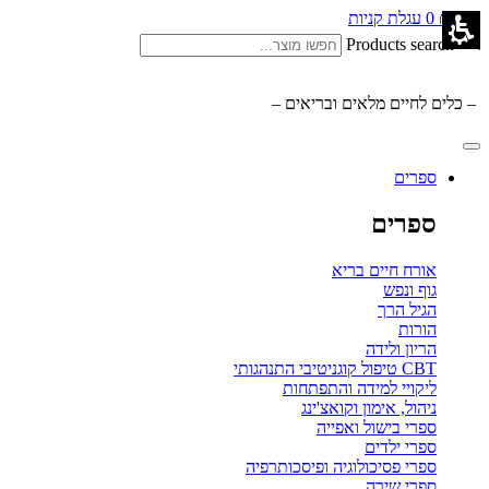
0.00
₪
0
עגלת קניות
Products search
– כלים לחיים מלאים ובריאים –
ספרים
ספרים
אורח חיים בריא
גוף ונפש
הגיל הרך
הורות
הריון ולידה
CBT טיפול קוגניטיבי התנהגותי
ליקויי למידה והתפתחות
ניהול, אימון וקואצ'ינג
ספרי בישול ואפייה
ספרי ילדים
ספרי פסיכולוגיה ופיסכותרפיה
ספרי שירה