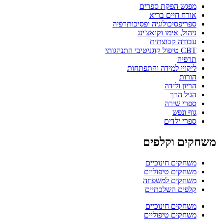
מפגש הפקת ספרים
אורח חיים בריא
ספריפסיכולוגיה ופסיכותרפיה
ניהול, אימו וקואצ'ינג
עבודה קבוצתית
CBT טיפול קוגניטיבי התנהגותי
תרפיה
ליקויי למידה והתפתחות
הורות
הריון ולידה
הגיל הרך
ספרי שירה
גוף ונפש
ספרי ילדים
משחקים וקלפים
משחקים חינוכיים
משחקים טיפוליים
משחקים למשפחה
קלפים השלכתיים
משחקים חינוכיים
משחקים טיפוליים