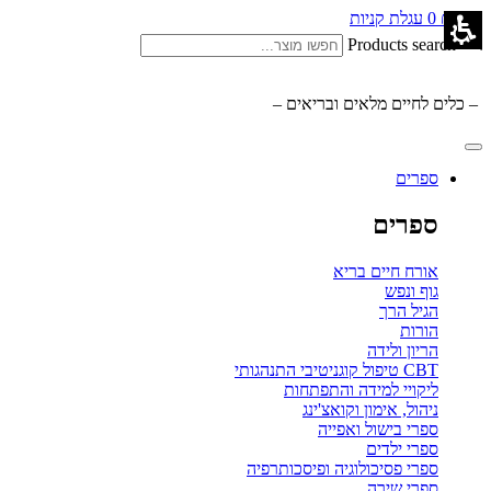
0.00
₪
0
עגלת קניות
Products search
– כלים לחיים מלאים ובריאים –
ספרים
ספרים
אורח חיים בריא
גוף ונפש
הגיל הרך
הורות
הריון ולידה
CBT טיפול קוגניטיבי התנהגותי
ליקויי למידה והתפתחות
ניהול, אימון וקואצ'ינג
ספרי בישול ואפייה
ספרי ילדים
ספרי פסיכולוגיה ופיסכותרפיה
ספרי שירה