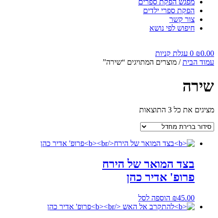
מפגש הפקת ספרים
הפקת ספרי ילדים
צור קשר
חיפוש לפי נושא
0.00
₪
0
עגלת קניות
עמוד הבית
/ מוצרים המתויגים “שירה”
שירה
מציגים את כל ⁦3⁩ התוצאות
בצד המואר של הירח
פרופ' אדיר כהן
45.00
₪
הוספה לסל