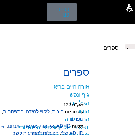
₪
0.00
0
ספרים
ספרים
אורח חיים בריא
גוף ונפש
הגיל הרך
מק"ט
122
הורות
קטגוריות
הורות
,
ליקויי למידה והתפתחות
,
ספרים
הריון ולידה
תגיות
ADHD
,
אלימות
,
אני אתה אנחנו
,
ה-
CBT טיפול קוגניטיבי התנהגותי
ADHD שלי
,
הפעלות להפרעות קשב