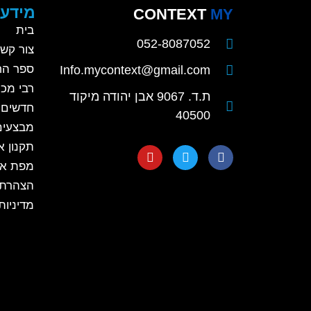
מידע 
CONTEXT
MY
מוצרים חדשים
בית
052-8087052
צור קש
ספר הח
Info.mycontext@gmail.com
רבי מכר
ת.ד. 9067 אבן יהודה מיקוד
חדשים
40500
מבצעים
תקנון 
קלפים השלכתיים
מפת א
הצהרת 
מדיניות
קלפים השלכתיים
קלפים לגיל הרך
קלפים לילדי בי"ס יסודי
קלפים למתבגרים
קלפים למבוגרים