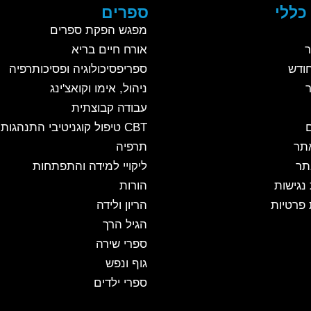
כללי
ספרים
מפגש הפקת ספרים
ר
אורח חיים בריא
ודש
ספריפסיכולוגיה ופסיכותרפיה
ניהול, אימו וקואצ'ינג
עבודה קבוצתית
CBT טיפול קוגניטיבי התנהגותי
אתר
תרפיה
תר
ליקויי למידה והתפתחות
נגישות
הורות
 פרטיות
הריון ולידה
הגיל הרך
ספרי שירה
גוף ונפש
ספרי ילדים