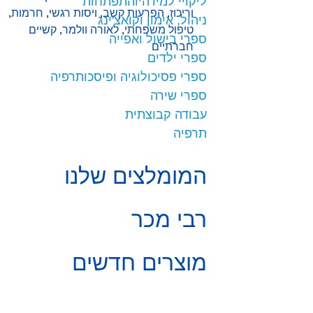
ליקויי למידה והתפתחות
וריכוז
,
הפרעות קשב
,
ויסות רגשי
,
חרמות
,
ניהול, אימון וקואצ'ינג
טיפול משפחתי
,
לאורה וולמר
,
קשיים
ספרי בישול ואפייה
חברתיים
ספרי ילדים
ספרי פסיכולוגיה ופיסכותרפיה
ספרי שירה
עבודה קבוצתית
תרפיה
המומלצים שלנו
רבי מכר
מוצרים חדשים