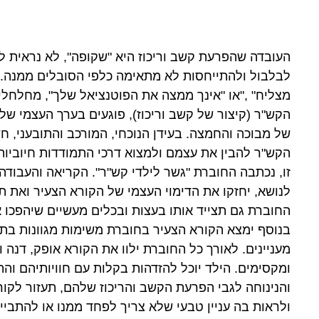
העובדה שהפרעת קשב וריכוז היא "שקופה", לא נראית ל
לבלבול ולהתייחסות לא מתאימה כלפי הסובלים ממנה. מס
מצליח"
",
או "אינך ממצה את הפוטנציאל שלך", מחלחלים
הקש"ר (קיצור של קשב וריכוז), פוגעים בערך העצמי ש
של מבוכה והחמצה. בעידן הנוכחי, המורכב והתובעני, חש
הקש"ר להבין את עצמם ולמצוא דרכי התמודדות חיוביו
זו, נכתבה החוברת
"
גשר לילדי קש"ר". הקריאה והעבודה 
לנושא, יחזקו את הדימוי העצמי של הקורא הצעיר ואת ת
החוברת גם תצייד אותו בעצות ובכלים מעשיים שיהפכו א
בנוסף ימצא הקורא הצעיר בחוברת משימות מגוונות בתח
מעניינים. לאורך כל החוברת ילוו את הקורא אופק, דנה ו
ומקסימים. הילד יוכל להזדהות בקלות עם חוויותיהם ו
והנינוחה לגבי הפרעת הקשב והריכוז שלהם, תעזור לק
ולראות בה עניין טבעי שלא צריך לפחד ממנו או להתביי