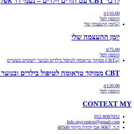
לדבר CBT עם הורים וילדים – נעמי דר אפל
₪
110.00
הוספה לסל
יומן ההעצמה שלי
₪
75.00
הוספה לסל
CBT ממוקד טראומה לטיפול בילדים ובנוער יישומים מעשיים
₪
120.00
הוספה לסל
CONTEXT
MY
052-8087052
Info.mycontext@gmail.com
ת.ד. 9067 אבן יהודה מיקוד 40500