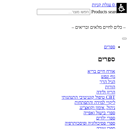
0.00
₪
0
עגלת קניות
Products search
– כלים לחיים מלאים ובריאים –
ספרים
ספרים
אורח חיים בריא
גוף ונפש
הגיל הרך
הורות
הריון ולידה
CBT טיפול קוגניטיבי התנהגותי
ליקויי למידה והתפתחות
ניהול, אימון וקואצ'ינג
ספרי בישול ואפייה
ספרי ילדים
ספרי פסיכולוגיה ופיסכותרפיה
ספרי שירה