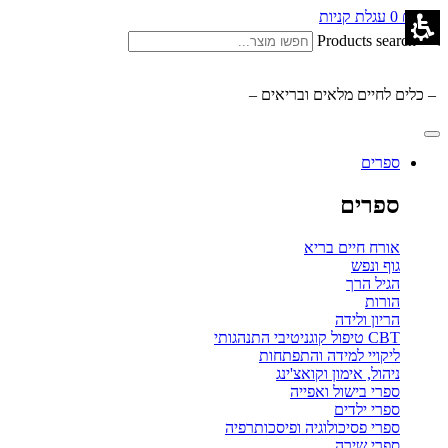
0.00
₪
0
עגלת קניות
Products search
– כלים לחיים מלאים ובריאים –
ספרים
ספרים
אורח חיים בריא
גוף ונפש
הגיל הרך
הורות
הריון ולידה
CBT טיפול קוגניטיבי התנהגותי
ליקויי למידה והתפתחות
ניהול, אימון וקואצ'ינג
ספרי בישול ואפייה
ספרי ילדים
ספרי פסיכולוגיה ופיסכותרפיה
ספרי שירה