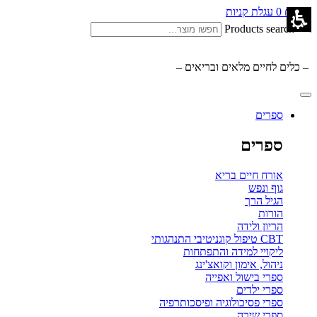
0.00
₪
0
עגלת קניות
Products search
– כלים לחיים מלאים ובריאים –
ספרים
ספרים
אורח חיים בריא
גוף ונפש
הגיל הרך
הורות
הריון ולידה
CBT טיפול קוגניטיבי התנהגותי
ליקויי למידה והתפתחות
ניהול, אימון וקואצ'ינג
ספרי בישול ואפייה
ספרי ילדים
ספרי פסיכולוגיה ופיסכותרפיה
ספרי שירה