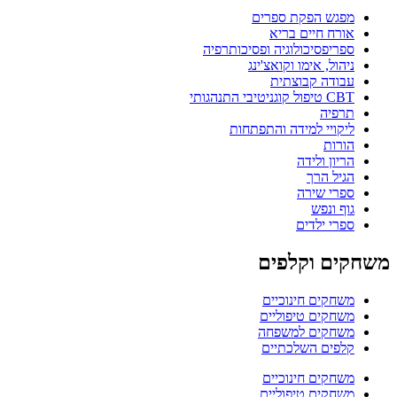
מפגש הפקת ספרים
אורח חיים בריא
ספריפסיכולוגיה ופסיכותרפיה
ניהול, אימו וקואצ'ינג
עבודה קבוצתית
CBT טיפול קוגניטיבי התנהגותי
תרפיה
ליקויי למידה והתפתחות
הורות
הריון ולידה
הגיל הרך
ספרי שירה
גוף ונפש
ספרי ילדים
משחקים וקלפים
משחקים חינוכיים
משחקים טיפוליים
משחקים למשפחה
קלפים השלכתיים
משחקים חינוכיים
משחקים טיפוליים