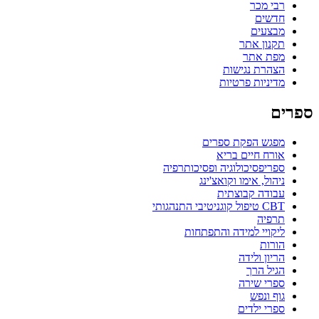
רבי מכר
חדשים
מבצעים
תקנון אתר
מפת אתר
הצהרת נגישות
מדיניות פרטיות
ספרים
מפגש הפקת ספרים
אורח חיים בריא
ספריפסיכולוגיה ופסיכותרפיה
ניהול, אימו וקואצ'ינג
עבודה קבוצתית
CBT טיפול קוגניטיבי התנהגותי
תרפיה
ליקויי למידה והתפתחות
הורות
הריון ולידה
הגיל הרך
ספרי שירה
גוף ונפש
ספרי ילדים