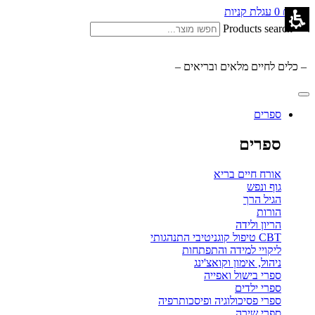
0.00
₪
0
עגלת קניות
Products search
– כלים לחיים מלאים ובריאים –
ספרים
ספרים
אורח חיים בריא
גוף ונפש
הגיל הרך
הורות
הריון ולידה
CBT טיפול קוגניטיבי התנהגותי
ליקויי למידה והתפתחות
ניהול, אימון וקואצ'ינג
ספרי בישול ואפייה
ספרי ילדים
ספרי פסיכולוגיה ופיסכותרפיה
ספרי שירה