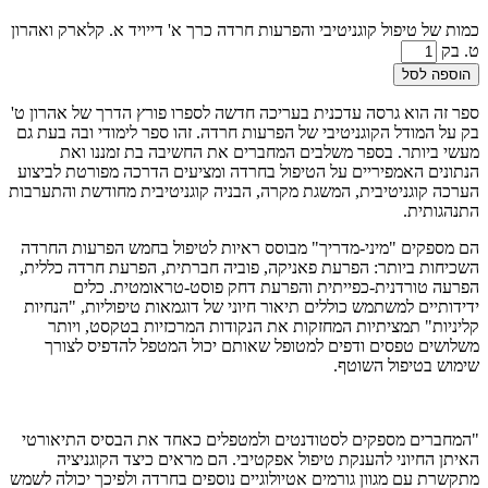
כמות של טיפול קוגניטיבי והפרעות חרדה כרך א' דייויד א. קלארק ואהרון
ט. בק
הוספה לסל
ספר זה הוא גרסה עדכנית בעריכה חדשה לספרו פורץ הדרך של אהרון ט'
בק על המודל הקוגניטיבי של הפרעות חרדה. זהו ספר לימודי ובה בעת גם
מעשי ביותר. בספר משלבים המחברים את החשיבה בת זמננו ואת
הנתונים האמפיריים על הטיפול בחרדה ומציעים הדרכה מפורטת לביצוע
הערכה קוגניטיבית, המשגת מקרה, הבניה קוגניטיבית מחודשת והתערבות
התנהגותית.
הם מספקים "מיני-מדריך" מבוסס ראיות לטיפול בחמש הפרעות החרדה
השכיחות ביותר: הפרעת פאניקה, פוביה חברתית, הפרעת חרדה כללית,
הפרעה טורדנית-כפייתית והפרעת דחק פוסט-טראומטית. כלים
ידידותיים למשתמש כוללים תיאור חיוני של דוגמאות טיפוליות, "הנחיות
קליניות" תמציתיות המחזקות את הנקודות המרכזיות בטקסט, ויותר
משלושים טפסים ודפים למטופל שאותם יכול המטפל להדפיס לצורך
שימוש בטיפול השוטף.
"המחברים מספקים לסטודנטים ולמטפלים כאחד את הבסיס התיאורטי
האיתן החיוני להענקת טיפול אפקטיבי. הם מראים כיצד הקוגניציה
מתקשרת עם מגוון גורמים אטיולוגיים נוספים בחרדה ולפיכך יכולה לשמש