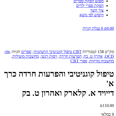
מפגש הפקת ספרים
הפקת ספרי ילדים
צור קשר
חיפוש לפי נושא
0.00
₪
0
עגלת קניות
מק"ט
158
קטגוריות
CBT טיפול קוגניטיבי התנהגותי
,
ספרים
תגיות
,
cbt
OCD
,
אהרון ט. בק
,
הפרעות חרדה
,
ויסות רגשי
,
מחשבות מועילות
,
מחשבות מזיקות
,
ספרי CBT
טיפול קוגניטיבי והפרעות חרדה כרך
א'
דייויד א. קלארק ואהרון ט. בק
₪
110.00
9 במלאי