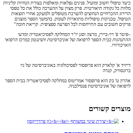
כיעד טיפולי חשוב ומועיל. פנינים נפלאות ומאלפות בצורת הנחיות קליניות
מלוות כל נקודה תיאורטית. פרק מצוין על ההערכה כולל את כל טפסי
הדירוג ההכרחיים הנחוצים להערכת מטופלים ולמעקב אחרי תוצאות
הטיפול. טכניקות טיפוליות מתוארות לעומק. בהמשך הספר מוצגים
פרקים חשובים עם התייחסות לכל הפרעה ספציפית. קריאת חובה"
–
פיטר פ' רוי-ביירן, מרצה וסגן יו
"
ר המחלקה לפסיכיאטריה ומדעי
ההתנהגות בבית הספר לרפואה של אוניברסיטת וושינגטון במרכז הרפואי
הארבורוויו.
דייויד א' קלארק
הוא פרופסור לפסיכולוגיה באוניברסיטה של ניו
ברונסוויק, קנדה
אהרון ט' בק
הוא פרופסור אמריטוס במחלקה לפסיכיאטריה בבית הספר
לרפואה של אוניברסיטת פנסילבניה.
מוצרים קשורים