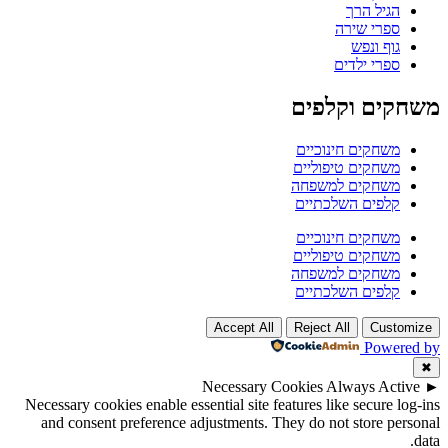
הגיל הרך
ספרי שירה
גוף ונפש
ספרי ילדים
משחקים וקלפים
משחקים חינוכיים
משחקים טיפוליים
משחקים למשפחה
קלפים השלכתיים
משחקים חינוכיים
משחקים טיפוליים
משחקים למשפחה
קלפים השלכתיים
Accept All
Reject All
Customize
Powered by
✖
Necessary Cookies
Always Active
►
Necessary cookies enable essential site features like secure log-ins
and consent preference adjustments. They do not store personal
data.