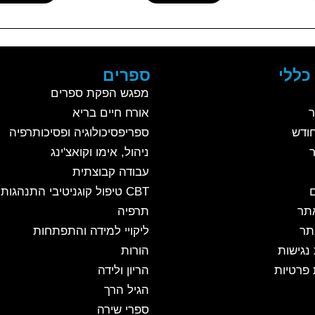
כללי
ספרים
מפגש הפקת ספרים
ר
אורח חיים בריא
ודש
ספריפסיכולוגיה ופסיכותרפיה
ניהול, אימו וקואצ'ינג
עבודה קבוצתית
CBT טיפול קוגניטיבי התנהגותי
אתר
תרפיה
תר
ליקויי למידה והתפתחות
נגישות
הורות
 פרטיות
הריון ולידה
הגיל הרך
ספרי שירה