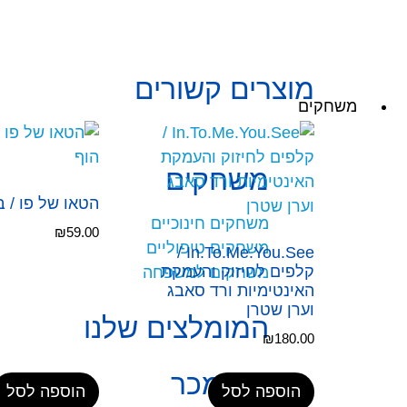
מוצרים קשורים
משחקים
משחקים
הטאו של פו / בנ
משחקים חינוכיים
₪
59.00
משחקים טיפוליים
In.To.Me.You.See /
קלפים לחיזוק והעמקת
משחקים למשפחה
האינטימיות ורד סאבג
וערן שטרן
המומלצים שלנו
₪
180.00
רבי מכר
הוספה לסל
הוספה לסל