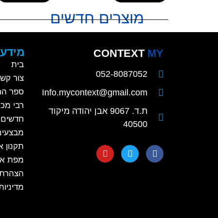
מוצרים חדשים
מידע 
CONTEXT
MY
בית
052-8087052
צור קש
ספר הח
Info.mycontext@gmail.com
רבי מכר
קלפים השלכתיים
ת.ד. 9067 אבן יהודה מיקוד
חדשים
40500
מבצעים
קלפים השלכתיים
תקנון 
מפת א
קלפים לגיל הרך
הצהרת 
קלפים לילדי בי"ס יסודי
מדיניות
קלפים למתבגרים
קלפים למבוגרים