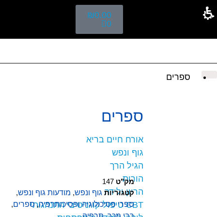
₪
0.00
0
ספרים
ספרים
אורח חיים בריא
גוף ונפש
הגיל הרך
הורות
מק"ט
147
הריון ולידה
קטגוריות
גוף ונפש
,
מודעות גוף ונפש
,
CBT טיפול קוגניטיבי התנהגותי
ספרי פסיכולוגיה ופסיכותרפיה
,
ספרים
,
רבי מכר
,
תרפיה