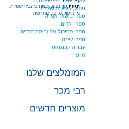
ליקויי למידה והתפתחות
תגיות
גוף נפש
,
גישות ביהביוריסטיות
,
ניהול, אימון וקואצ'ינג
מיינדפולנס
,
פסיכותרפיה
ספרי בישול ואפייה
ספרי ילדים
ספרי פסיכולוגיה ופיסכותרפיה
ספרי שירה
עבודה קבוצתית
תרפיה
המומלצים שלנו
רבי מכר
מוצרים חדשים