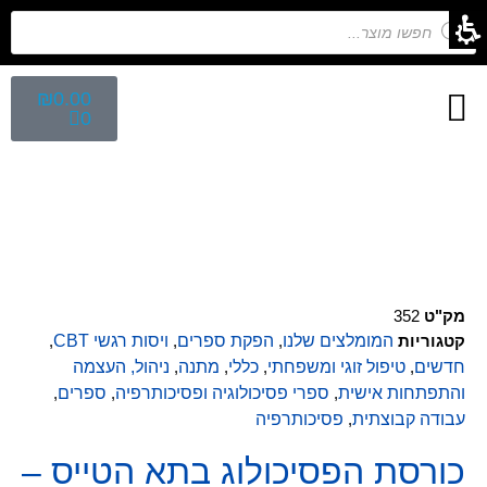
₪
0.00
0
חיפוש לפי נושא
הפקת ספרי ילדים
מפגש הפקת ספרים
קלפים השלכתיים
מק"ט
352
קטגוריות
המומלצים שלנו
,
הפקת ספרים
,
ויסות רגשי CBT
,
חדשים
,
טיפול זוגי ומשפחתי
,
כללי
,
מתנה
,
ניהול, העצמה
והתפתחות אישית
,
ספרי פסיכולוגיה ופסיכותרפיה
,
ספרים
,
עבודה קבוצתית
,
פסיכותרפיה
כורסת הפסיכולוג בתא הטייס –