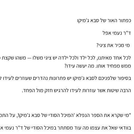
כפתור האור של סבא ג'מיקו
ד"ר נעמי אפל
מי מכיר את ציגי?
לכל אחד מאיתנו, לכל ילד ולכל ילדה יש ציגי משלו — משהו שקצת מפח
ממש מפחיד אותו. מה יעשה עידו?
בסיפור שלפניכם לסבא ג'מיקו יש פתרונות נהדרים שעוזרים לעידו 
הרבה שיטות אשר עוזרות לעידו להרגיש חזק מול הפחד.
"
מי
שקרא
את
הספר
הנפלא
'
המיכל
הסודי
של
סבא
ג
'
מיקו
',
על
התמו
בוודאי
שאל
את
עצמו
מה
עוד
מסתתר
במיכל
הסודי
של
ד
"
ר
נעמי
אפ