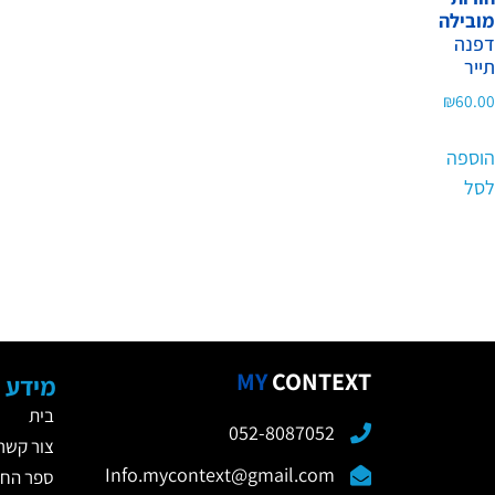
מובילה
דפנה
תייר
₪
60.00
הוספה
לסל
MY
CONTEXT
מידע כ
בית
052-8087052
צור קשר
Info.mycontext@gmail.com
ספר החו