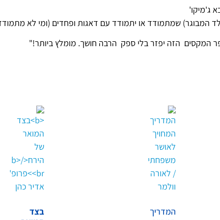
א
ג
'
מיקו
'
לד
המבוגר
)
שמתמודד
או
יתמודד
עם
דאגות
ופחדים
(
ומי
לא
מתמודד
ר
המקסים
הזה
יפזר
בלי
ספק
הרבה
חושך
.
מומלץ
ביותר
!"
המדריך
בצד