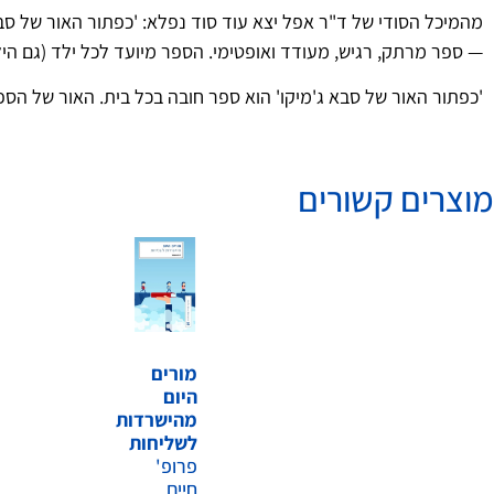
מהמיכל
הסודי
של
ד
"
ר
אפל
יצא
עוד
סוד
נפלא
: '
כפתור
האור
של
סב
—
ספר
מרתק
,
רגיש
,
מעודד
ואופטימי
.
הספר
מיועד
לכל
ילד
(
גם
הי
'
כפתור
האור
של
סבא
ג
'
מיקו
'
הוא
ספר
חובה
בכל
בית
.
האור
של
הספ
מוצרים קשורים
מורים
היום
מהישרדות
לשליחות
פרופ'
חיים