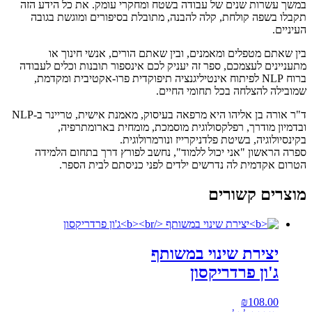
במשך עשרות שנים של עבודה בשטח ומחקרי עומק. את כל הידע הזה
תקבלו בשפה קולחת, קלה להבנה, מתובלת בסיפורים ומוגשת בגובה
העיניים.
בין שאתם מטפלים ומאמנים, ובין שאתם הורים, אנשי חינוך או
מתעניינים לעצמכם, ספר זה יעניק לכם אינספור תובנות וכלים לעבודה
ברוח NLP לפיתוח אינטיליגנציה תיפוקדית פרו-אקטיבית ומקדמת,
שמובילה להצלחה בכל תחומי החיים.
ד"ר אורה בן אליהו היא מרפאה בעיסוק, מאמנת אישית, טריינר ב-NLP
ובדמיון מודרך, רפלקסולוגית מוסמכת, מומחית בארומתרפיה,
בקינסיולוגיה, בשיטת פלדניקרייז ונורמרולוגית.
ספרה הראשון "אני יכול ללמוד", נחשב לפורץ דרך בתחום הלמידה
הטרום אקדמית לה נדרשים ילדים לפני כניסתם לבית הספר.
מוצרים קשורים
יצירת שינוי במשותף
ג'ון פרדריקסון
₪
108.00