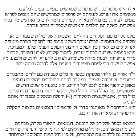
אילו היינו פרפרים…יש פרפרים שפורשים כנפיים ועפים לכל עבר,
מגשימים את יעודם. לעומתם יש פרפרים שמרגישים שהם מנסים לפרוש
כנפים ולעוף… במים ולא באוויר. לעיתים נדמה להם כי זאת משימה בלתי
אפשרית. כאלה הם הילדים והאנשים שספר זה נכתב עבורם.
כולנו נולדים עם תפקודים ניהוליים: אשכולות של יכולות שבעזרתם אנו
צולחים את היומיום. לכולנו צורך בשקט פנימי כדי לתפקד בצורה מיטבית.
אנו זקוקים גם לאיזון בין העולם החיצוני והעולם הפנימי שלנו, ולמערכת
ניווט פנימית שיודעת לבחור יעדים, לפתור קשיים, לארגן חשיבה, לברור
סדרי עדיפויות, לבנות סדרת משימות, לעקוב, לתעדף, להגשים ולבצע. מה
אפשר לעשות כדי לפתח תיפקודים חיוניים אלה לדרגה גבוהה יותר.
ד"ר אורה בן אליהו מספקת בספר זה כלים לעבודה עם ילדים, מתבגרים
ומבוגרים, ולעבודה עצמית, במטרה לפתח תיפוקדים ניהוליים גבוהים,
באופן שיהפוך אותם לנכס לכל החיים. היא טובעת מושגים חדשים
ושימושיים כמו מודל המוח ההוליסטי, תיפקודי יסוד (תפקודים ניהוליים
בגיל הרך), אינטיליגנציה תיפקודית FQ והפלח המשלים ומסבירה אותם
לעומק.
היא מתייחסת ל"מאותגרי סדר" ול"פדנטיים" הנמצאים בקצוות הסקלה
התיפוקדית, ומאירה את דרכם.
תמצאו בספר שלל רב של תובנות, דוגמאות, תיאורי מקרה, מבחנים
ורשימות מאפיינים, תרגילים מחולקים לפי תחומי קושי ורעיונות יצירתיים
לעבודה גם לילדים וגם למבוגרים, על-פי מודל המוח ההוליסטי שפיתחה