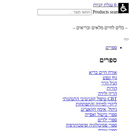
0.00
₪
0
עגלת קניות
Products search
– כלים לחיים מלאים ובריאים –
ספרים
ספרים
אורח חיים בריא
גוף ונפש
הגיל הרך
הורות
הריון ולידה
CBT טיפול קוגניטיבי התנהגותי
ליקויי למידה והתפתחות
ניהול, אימון וקואצ'ינג
ספרי בישול ואפייה
ספרי ילדים
ספרי פסיכולוגיה ופיסכותרפיה
ספרי שירה