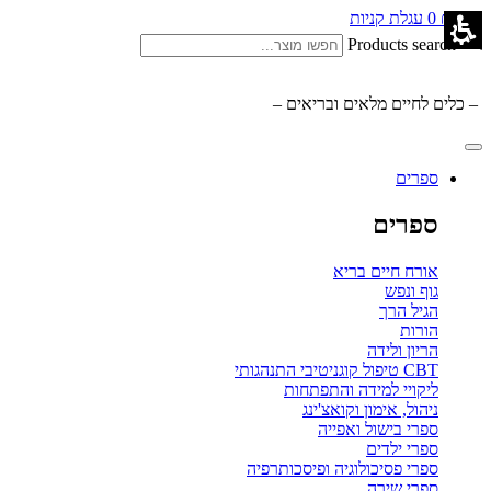
0.00
₪
0
עגלת קניות
Products search
– כלים לחיים מלאים ובריאים –
ספרים
ספרים
אורח חיים בריא
גוף ונפש
הגיל הרך
הורות
הריון ולידה
CBT טיפול קוגניטיבי התנהגותי
ליקויי למידה והתפתחות
ניהול, אימון וקואצ'ינג
ספרי בישול ואפייה
ספרי ילדים
ספרי פסיכולוגיה ופיסכותרפיה
ספרי שירה