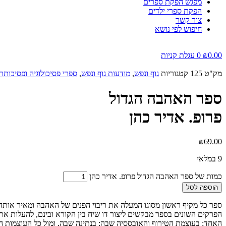
מפגש הפקת ספרים
הפקת ספרי ילדים
צור קשר
חיפוש לפי נושא
0.00
₪
0
עגלת קניות
מק"ט
125
קטגוריות
גוף ונפש
,
מודעות גוף ונפש
,
ספרי פסיכולוגיה ופסיכותר
ספר האהבה הגדול
פרופ. אדיר כהן
₪
69.00
9 במלאי
כמות של ספר האהבה הגדול פרופ. אדיר כהן
הוספה לסל
ספר כל מקיף ראשון מסוגו המעלה את ריבוי הפנים של האהבה ומאיר אותה ב
הפרקים השונים בספר מבקשים ליצור דו שיח בין הקורא ובינם, להעלות א
האחד; בעוצמת הטירוף והאובססיה שבה; בנתינה שבה, ומול כל העוצמות ה