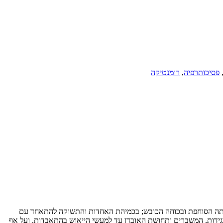
פסיכותרפיה
,
רומנטיקה
וצמתה הסוחפת ובכוחה הכובש; בכמיהת האחדות והתשוקה להתאחד עם
בגידות, המשברים ותחושת האובדן עד למעשי הייאוש בהתאבדות, ועל אף