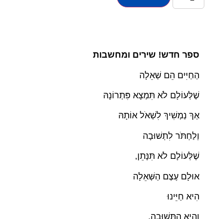
ספר חדש! שירים ומחשבות
הַחַיִּים הֵם שְׁאֵלָה
שֶׁלְּעוֹלָם לֹא תִּמְצָא פִּתְרוֹנָהּ
אַךְ נַמְשִׁיךְ לִשְׁאֹל אוֹתָהּ
וְלַחְתֹּר לִתְשׁוּבָה
שֶׁלְּעוֹלָם לֹא תִּנָּתֵן,
אוּלָם עֶצֶם הַשְּׁאֵלָה
הִיא חַיֵּינוּ
וְהִיא הַתְּשׁוּבָה.