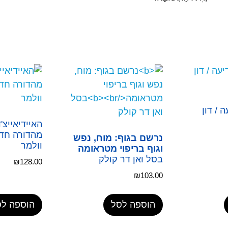
 / דון
האיידיאייצ'
מהדורה חדש
נרשם בגוף: מוח, נפש
וולמר
וגוף בריפוי מטראומה
בסל ואן דר קולק
₪
128.00
₪
103.00
הוספה לסל
הוספה לס