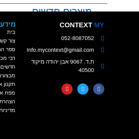
מוצרים חדשים
מידע 
CONTEXT
MY
בית
052-8087052
צור קש
ספר הח
Info.mycontext@gmail.com
רבי מכר
ת.ד. 9067 אבן יהודה מיקוד
חדשים
קלפים השלכתיים
40500
מבצעים
תקנון 
קלפים השלכתיים
מפת א
הצהרת 
קלפים לגיל הרך
מדיניות
קלפים לילדי בי"ס יסודי
קלפים למתבגרים
קלפים למבוגרים