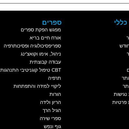
כללי
ספרים
מפגש הפקת ספרים
ר
אורח חיים בריא
ודש
ספריפסיכולוגיה ופסיכותרפיה
ניהול, אימו וקואצ'ינג
עבודה קבוצתית
CBT טיפול קוגניטיבי התנהגותי
אתר
תרפיה
תר
ליקויי למידה והתפתחות
נגישות
הורות
 פרטיות
הריון ולידה
הגיל הרך
ספרי שירה
גוף ונפש