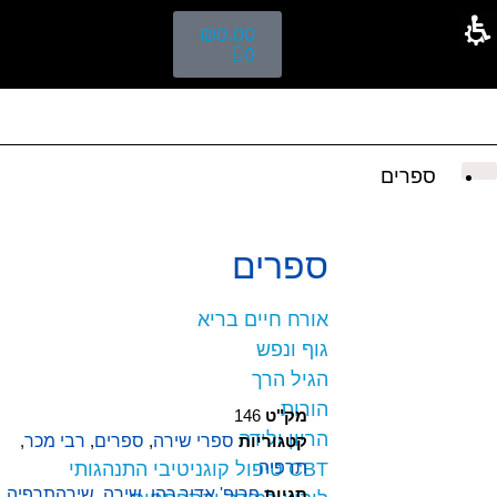
₪
0.00
0
ספרים
ספרים
אורח חיים בריא
גוף ונפש
הגיל הרך
הורות
מק"ט
146
הריון ולידה
קטגוריות
ספרי שירה
,
ספרים
,
רבי מכר
,
CBT טיפול קוגניטיבי התנהגותי
תרפיה
תגיות
פרופ' אדיר כהן
,
שירה
,
שירהתרפיה