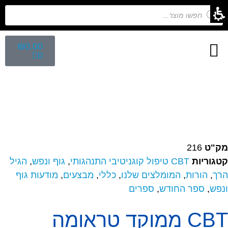
₪
0.00
0
חיפוש לפי נושא
הפקת ספרי ילדים
מפגש הפקת ספרים
קלפים השלכתיים
מק"ט
216
קטגוריות
CBT טיפול קוגניטיבי התנהגותי
,
גוף ונפש
,
הגיל
הרך
,
הורות
,
המומלצים שלנו
,
כללי
,
מבצעים
,
מודעות גוף
ונפש
,
ספר החודש
,
ספרים
CBT ממוקד טראומה