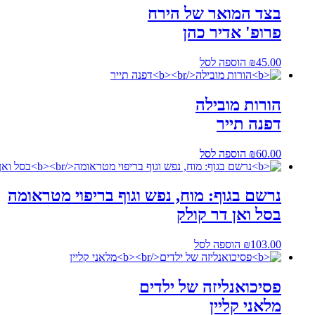
בצד המואר של הירח
פרופ' אדיר כהן
45.00
₪
הוספה לסל
הורות מובילה
דפנה תייר
60.00
₪
הוספה לסל
נרשם בגוף: מוח, נפש וגוף בריפוי מטראומה
בסל ואן דר קולק
103.00
₪
הוספה לסל
פסיכואנליזה של ילדים
מלאני קליין