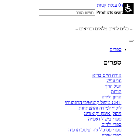
0.00
₪
0
עגלת קניות
Products search
– כלים לחיים מלאים ובריאים –
ספרים
ספרים
אורח חיים בריא
גוף ונפש
הגיל הרך
הורות
הריון ולידה
CBT טיפול קוגניטיבי התנהגותי
ליקויי למידה והתפתחות
ניהול, אימון וקואצ'ינג
ספרי בישול ואפייה
ספרי ילדים
ספרי פסיכולוגיה ופיסכותרפיה
ספרי שירה