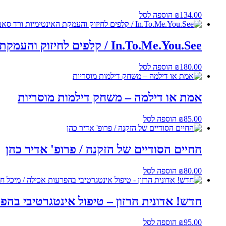
134.00
₪
הוספה לסל
In.To.Me.You.See / קלפים לחיזוק והעמקת האינטימיות ורד סאבג וערן שטרן
180.00
₪
הוספה לסל
אמת או דילמה – משחק דילמות מוסריות
85.00
₪
הוספה לסל
החיים הסודיים של הזקנה / פרופ' אדיר כהן
80.00
₪
הוספה לסל
חדש! אדונית הרזון – טיפול אינטגרטיבי בהפר
95.00
₪
הוספה לסל