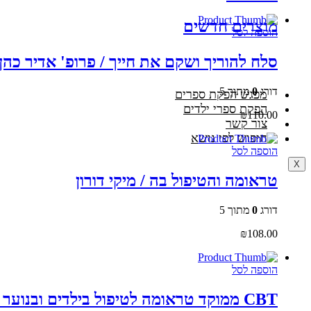
מוצרים חדשים
הוספה לסל
סלח להוריך ושקם את חייך / פרופ' אדיר כהן
דורג
0
מתוך 5
מפגש הפקת ספרים
הפקת ספרי ילדים
₪
110.00
צור קשר
חיפוש לפי נושא
הוספה לסל
X
טראומה והטיפול בה / מיקי דורון
דורג
0
מתוך 5
₪
108.00
הוספה לסל
CBT ממוקד טראומה לטיפול בילדים ובנוער יישומים מעשיים