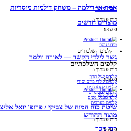
אמת או דילמה – משחק דילמות מוסריות
רבי מכר
דורג
0
מתוך 5
מוצרים חדשים
₪
85.00
מידע נוסף
קלפים השלכתיים
גשר לילדי הקשר — לאורה וולמר
קלפים השלכתיים
דורג
0
מתוך 5
קלפים לגיל הרך
₪
49.00
קלפים לילדי בי"ס יסודי
קלפים למתבגרים
קלפים למבוגרים
הוספה לסל
קלפי מעגלי נשים
קלפים בערבית
שיטת כוח המוח של צביקי / פרופ' יואל אליצו
מוצר החודש
דורג
0
מתוך 5
רבי מכר
₪
69.00