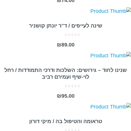
₪
74.00
0
מתוך
5
שינה לעייפים / ד"ר יונתן קושניר
דורג
₪
89.00
0
מתוך
5
שנינו לחוד – גירושים: השלכות ודרכי התמודדות / רחל
לוי-שיף ועמירם רביב
דורג
₪
95.00
0
מתוך
5
טראומה והטיפול בה / מיקי דורון