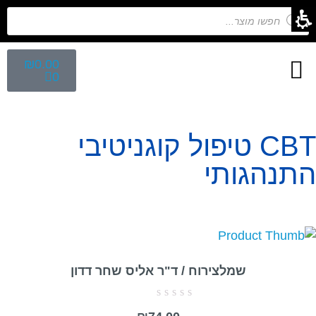
₪
0.00
0
חיפוש לפי נושא
הפקת ספרי ילדים
מפגש הפקת ספרים
קלפים השלכתיים
CBT טיפול קוגניטיבי
התנהגותי
שמלצירוח / ד"ר אליס שחר דדון
דורג