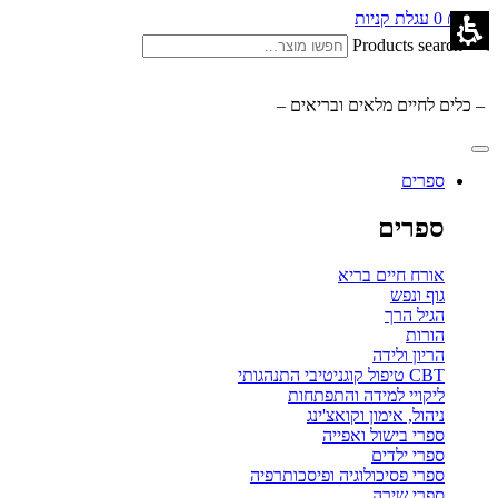
0.00
₪
0
עגלת קניות
Products search
– כלים לחיים מלאים ובריאים –
ספרים
ספרים
אורח חיים בריא
גוף ונפש
הגיל הרך
הורות
הריון ולידה
CBT טיפול קוגניטיבי התנהגותי
ליקויי למידה והתפתחות
ניהול, אימון וקואצ'ינג
ספרי בישול ואפייה
ספרי ילדים
ספרי פסיכולוגיה ופיסכותרפיה
ספרי שירה