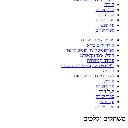
הורות
הריון ולידה
הגיל הרך
ספרי שירה
גוף ונפש
ספרי ילדים
מפגש הפקת ספרים
אורח חיים בריא
ספריפסיכולוגיה ופסיכותרפיה
ניהול, אימו וקואצ'ינג
עבודה קבוצתית
CBT טיפול קוגניטיבי התנהגותי
תרפיה
ליקויי למידה והתפתחות
הורות
הריון ולידה
הגיל הרך
ספרי שירה
גוף ונפש
ספרי ילדים
משחקים וקלפים