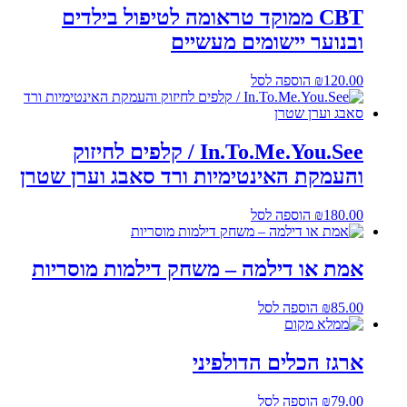
CBT ממוקד טראומה לטיפול בילדים
ובנוער יישומים מעשיים
120.00
₪
הוספה לסל
In.To.Me.You.See / קלפים לחיזוק
והעמקת האינטימיות ורד סאבג וערן שטרן
180.00
₪
הוספה לסל
אמת או דילמה – משחק דילמות מוסריות
85.00
₪
הוספה לסל
ארגז הכלים הדולפיני
79.00
₪
הוספה לסל