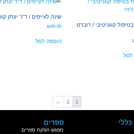
שינה לעייפים / ד"ר יונתן קו
טיפול קוגניטיבי / רוברט
₪
89.00
הוספה לסל
לסל
←
2
1
כללי
ספרים
מפגש הפקת ספרים